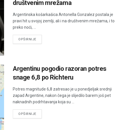
društvenim mrežama
Argentinska košarkašica Antonella Gonzalez postala je
pravi hit u svojoj zemlji, ali i na društvenim mrežama, i to
preko noći, ...
DETAILS
OPŠIRNIJE
Argentinu pogodio razoran potres
snage 6,8 po Richteru
Potres magnitude 6,8 zatresao je u ponedjeljak srednji
zapad Argentine, nakon čega je slijedilo barem još pet
naknadnih podrhtavanja koja su ...
DETAILS
OPŠIRNIJE