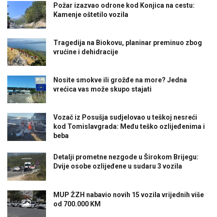
Požar izazvao odrone kod Konjica na cestu:
Kamenje oštetilo vozila
Tragedija na Biokovu, planinar preminuo zbog
vrućine i dehidracije
Nosite smokve ili grožđe na more? Jedna
vrećica vas može skupo stajati
Vozač iz Posušja sudjelovao u teškoj nesreći
kod Tomislavgrada: Među teško ozlijeđenima i
beba
Detalji prometne nezgode u Širokom Brijegu:
Dvije osobe ozlijeđene u sudaru 3 vozila
MUP ŽZH nabavio novih 15 vozila vrijednih više
od 700.000 KM