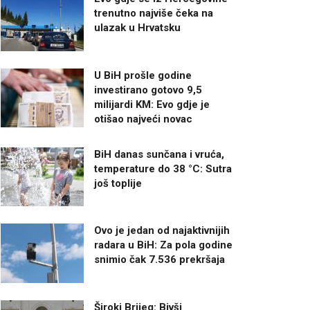
trenutno najviše čeka na
ulazak u Hrvatsku
U BiH prošle godine
investirano gotovo 9,5
milijardi KM: Evo gdje je
otišao najveći novac
BiH danas sunčana i vruća,
temperature do 38 °C: Sutra
još toplije
Ovo je jedan od najaktivnijih
radara u BiH: Za pola godine
snimio čak 7.536 prekršaja
Široki Brijeg: Bivši