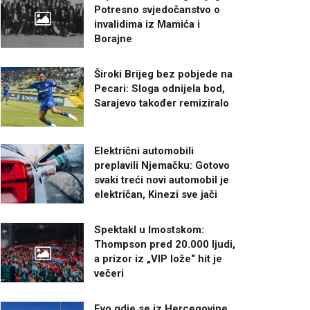
Potresno svjedočanstvo o
invalidima iz Mamića i
Borajne
Široki Brijeg bez pobjede na
Pecari: Sloga odnijela bod,
Sarajevo također remiziralo
Električni automobili
preplavili Njemačku: Gotovo
svaki treći novi automobil je
električan, Kinezi sve jači
Spektakl u Imostskom:
Thompson pred 20.000 ljudi,
a prizor iz „VIP lože“ hit je
večeri
Evo gdje se iz Hercegovine