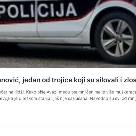
ć, jedan od trojice koji su silovali i zlost
avečer na Ilidži. Kako piše Avaz, među osumnjičenima je više muškaraca,
, djevojka je u teškom stanju i još nije saslušana. Navodno su svi od r