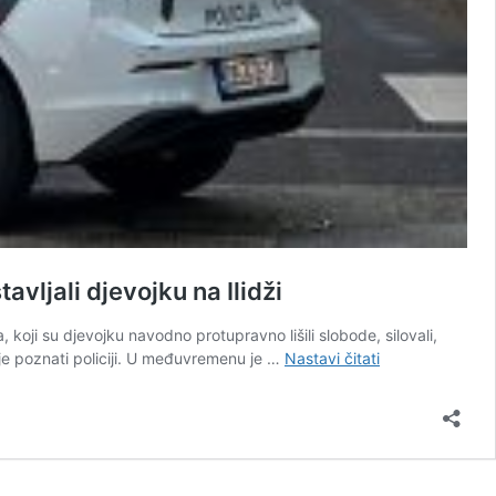
avljali djevojku na Ilidži
 koji su djevojku navodno protupravno lišili slobode, silovali,
Užas
anije poznati policiji. U međuvremenu je …
Nastavi čitati
u
Sarajevu:
Uhvaćen
Benjamin
Aganović,