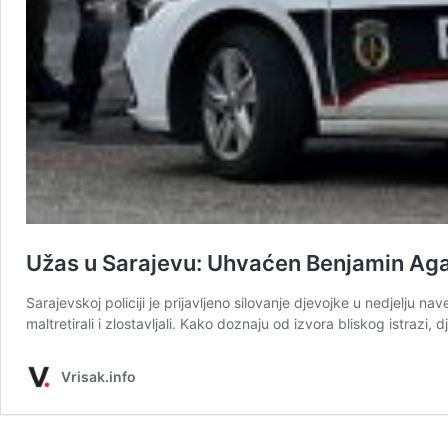
Užas u Sarajevu: Uhvaćen Benjamin Aganovi
Sarajevskoj policiji je prijavljeno silovanje djevojke u nedjelju n
maltretirali i zlostavljali. Kako doznaju od izvora bliskog istrazi
Vrisak.info